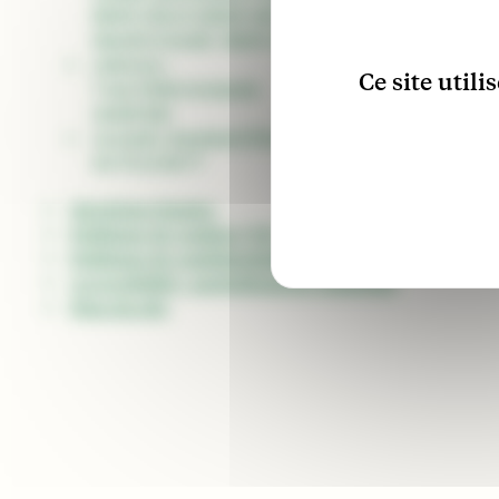
8h30-12h et 13h30-16h
Mardi et jeudi : 8h30-12h
Adresse :
Ce site util
7 rue Félix Germain
26150 Die
Accueil, standard/État civil :
04 75 21 08 77
Mentions légales
Marchés pu
Politique de cookies (UE)
La Ville re
Politique de confidentialité
Newsletter
Accessibilité : partiellement conforme
Plan du site