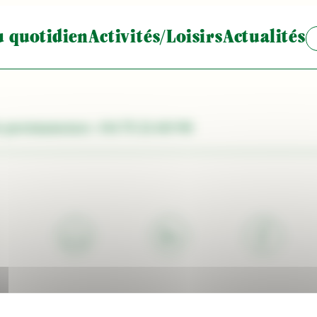
u quotidien
Activités/Loisirs
Actualités
e permanence : 04 75 21 60 98