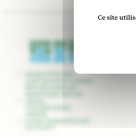
Ce site util
Horaires d’ouverture :
Lundi, mercredi et vendredi :
8h30-12h et 13h30-16h
Mardi et jeudi : 8h30-12h
Adresse :
7 rue Félix Germain
26150 Die
Accueil, standard/État civil :
04 75 21 08 77