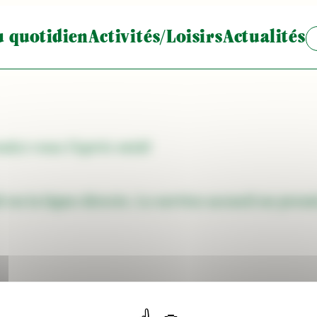
u quotidien
Activités/Loisirs
Actualités
endez-vous l’après-midi
 ou la ligne directe. Le service accueil ne pre